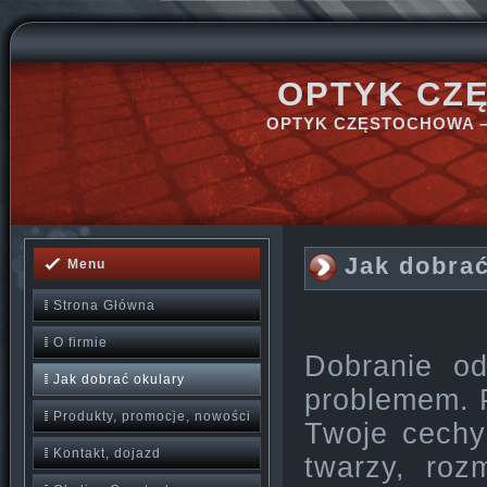
OPTYK CZ
OPTYK CZĘSTOCHOWA –
Jak dobrać
Menu
Strona Główna
O firmie
Dobranie od
Jak dobrać okulary
problemem. 
Produkty, promocje, nowości
Twoje cechy
Kontakt, dojazd
twarzy, ro