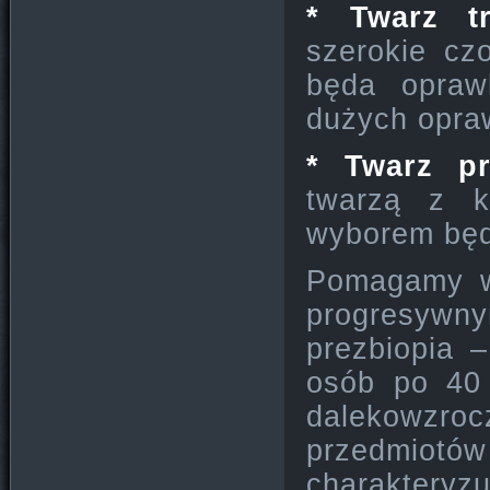
* Twarz tr
szerokie cz
będa opraw
dużych opra
* Twarz pr
twarzą z k
wyborem będ
Pomagamy w
progresyw
prezbiopia 
osób po 40 
dalekowzroc
przedmiotów
charaktery